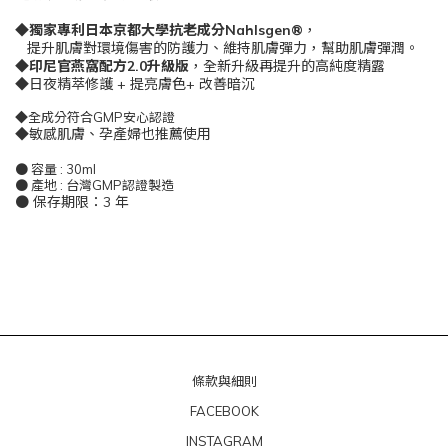
◆
獨家專利日本京都大學抗老成分Nahlsgen®
，
提升肌膚對環境傷害的防護力、維持肌膚彈力，幫助肌膚彈潤。
◆
印尼官燕窩配方2.0升級版
，全新升級再提升的高純度精露
◆日夜精萃修護 + 提亮膚色+ 改善暗沉
◆全成分符合GMP安心認證
◆敏感肌膚、孕產婦也推薦使用
● 容量 : 30ml
● 產地 : 台灣GMP認證製造
● 保存期限：3 年
條款與細則
FACEBOOK
INSTAGRAM