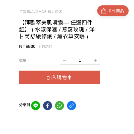
件商品
全部商品
/
SHOP 線上商店
【拜歐萃美肌噴霧— 任選四件
組】 ( 水漾保濕 / 燕窩玫瑰 / 洋
甘菊舒緩修護 / 薰衣草安眠 )
NT$500
NT$720
數量
加入購物車
分享到